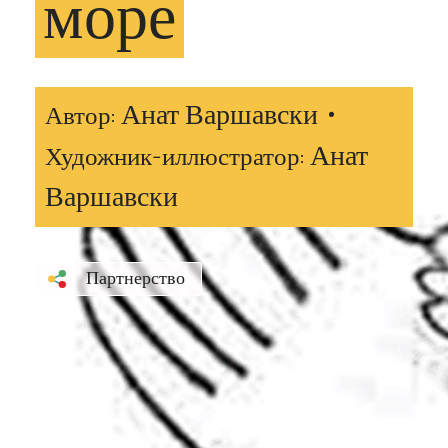
море
Анат Варшавски •
Автор:
Анат
Художник-иллюстратор:
Варшавски
Партнерство