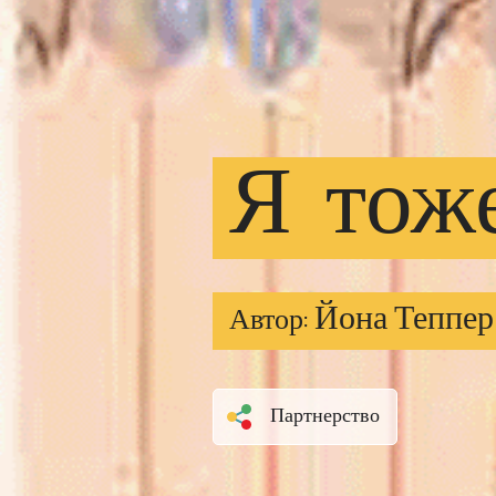
Я
тож
Йона Теппер
Автор:
Партнерство