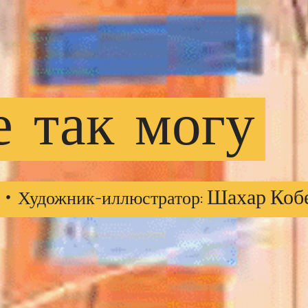
е
так
могу
 •
Шахар Коб
Художник-иллюстратор: