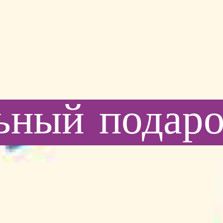
ьный
подар