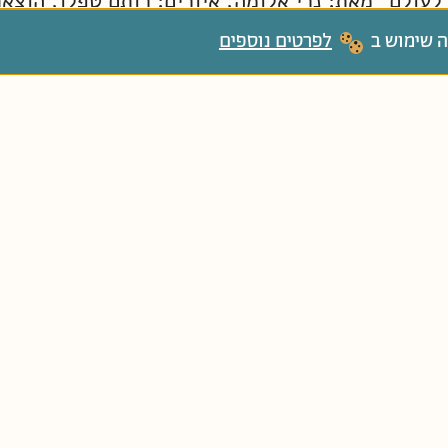
לעולם" מאת: נרי אלומה, איורים: רותם טפלו, הוצא
ה שימוש ב
לפרטים נוספים
 בר כוכבא הלפרין ודידי שחר
כרוביץ׳
– לים!