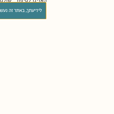
האזינו לסיפור "שולם 
(גנים בוגרים).
לידיעתך, באתר זה נעש
יוצרים ומגישים: ירדן
מוזיקה ונגינה: טל בל
פתיח: דידי שחר
מוכנים/ות? מת – חי 