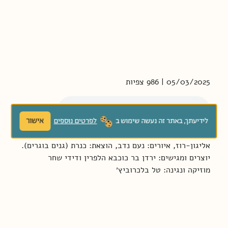
05/03/2025 | 986 צפיות
אישור
לידיעתך, באתר זה נעשה שימוש ב
לפרטים נוספים
האזינו לסיפור "הילדה מחולות הזהב" מאת: תלמה
אליגון-רוז, איורים: נעם נדב, הוצאת: כנרת (גנים בוגרים).
יוצרים ומגישים: ירדן בר כוכבא הלפרין ודידי שחר
מוזיקה ונגינה: טל בלכרוביץ׳
פתיח: דידי שחר
מוכנים/ות? מת – חי – לים!