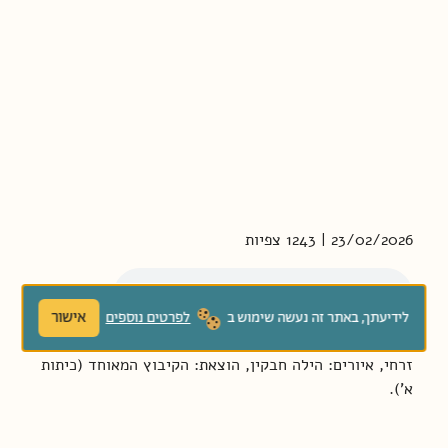
23/02/2026 | 1243 צפיות
אישור
לידיעתך, באתר זה נעשה שימוש ב
לפרטים נוספים
האזינו לסיפור "הבית הגבוה והבית הנמוך", מאת: נורית
זרחי, איורים: הילה חבקין, הוצאת: הקיבוץ המאוחד (כיתות
א').
יוצרים ומגישים: ירדן בר כוכבא - הלפרין ודידי שחר,