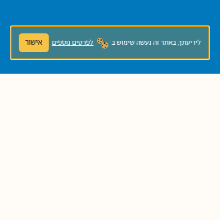
אישור
לידיעתך, באתר זה נעשה שימוש ב
לפרטים נוספים
להגשת כתב יד לחץ/י!
ספריית פיג׳מה
דוא"ל:
pjisrael@hgf.org.il