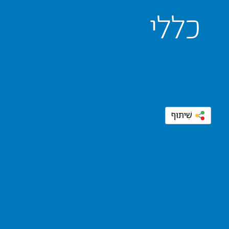
כללי
שִׁיתּוּף