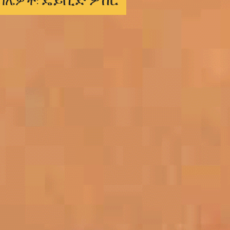
ዴይቪድ ዎከር
ሳሌዎች: