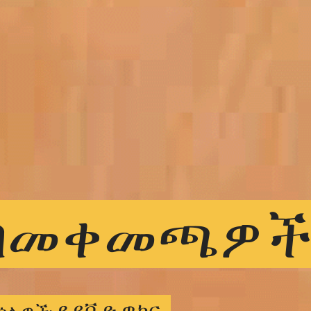
በመቀመጫዎ