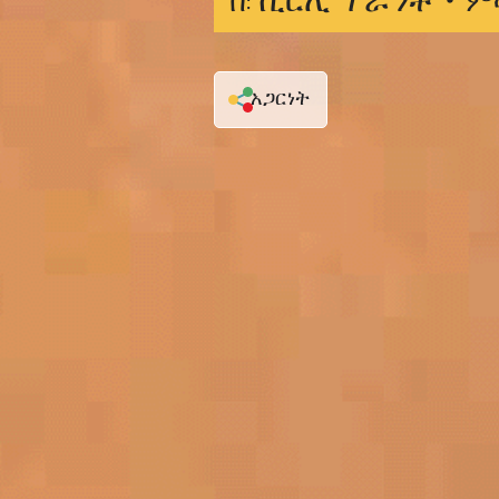
ሺርሊ ፕራንቶ •
በ:
ም
አጋርነት