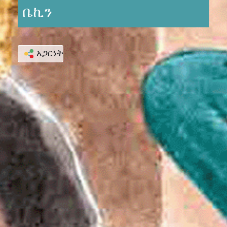
ቤኪን
አጋርነት