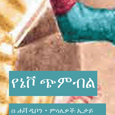
የኔቮ
ጭምብል
ሐቫ ዲቦን •
ኢታይ
በ:
ምሳሌዎች: